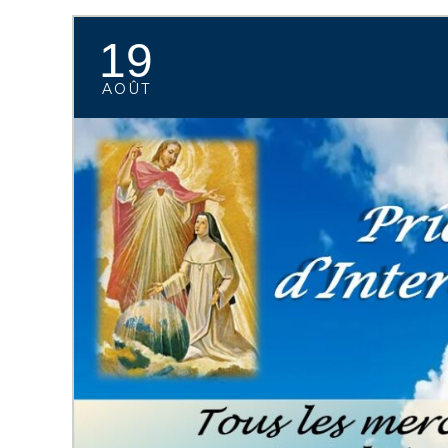
19
AOÛT